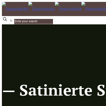
✕
— Satinierte